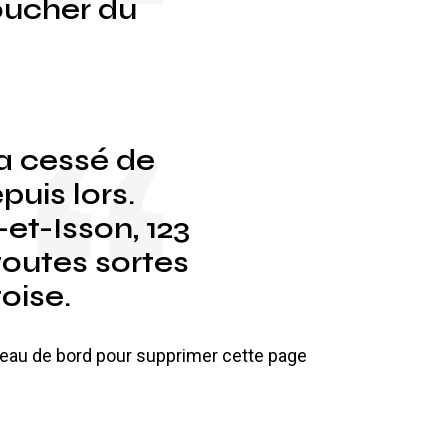
oucher du
’a cessé de
uis lors.
t-Isson, 123
toutes sortes
oise.
leau de bord
pour supprimer cette page