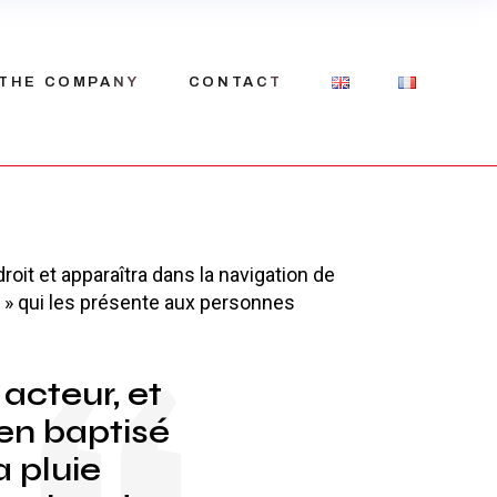
THE COMPANY
CONTACT
Our history
roit et apparaîtra dans la navigation de
Our team
 » qui les présente aux personnes
Recruitment
acteur, et
ien baptisé
a pluie