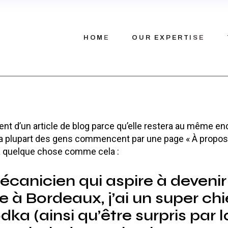
Our history
HOME
OUR EXPERTISE
Our team
Recruitment
nt d’un article de blog parce qu’elle restera au même end
 La plupart des gens commencent par une page « À propos
r à quelque chose comme cela :
écanicien qui aspire à devenir 
te à Bordeaux, j’ai un super ch
odka (ainsi qu’être surpris par l